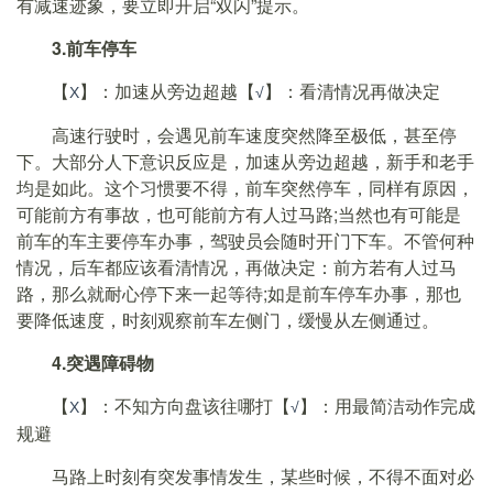
有减速迹象，要立即开启“双闪”提示。
3.前车停车
【
】：加速从旁边超越【
】：看清情况再做决定
Χ
√
高速行驶时，会遇见前车速度突然降至极低，甚至停
下。大部分人下意识反应是，加速从旁边超越，新手和老手
均是如此。这个习惯要不得，前车突然停车，同样有原因，
可能前方有事故，也可能前方有人过马路;当然也有可能是
前车的车主要停车办事，驾驶员会随时开门下车。不管何种
情况，后车都应该看清情况，再做决定：前方若有人过马
路，那么就耐心停下来一起等待;如是前车停车办事，那也
要降低速度，时刻观察前车左侧门，缓慢从左侧通过。
4.突遇障碍物
【
】：不知方向盘该往哪打【
】：用最简洁动作完成
Χ
√
规避
马路上时刻有突发事情发生，某些时候，不得不面对必