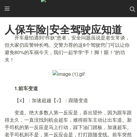
人保车险|安全驾驶应知道
开车最怕遇到“作妖”患者，安全问题虽说是老生常谈，
但大家仍应警钟长鸣。交警力荐的这8个驾驶窍门可以让你
避免80%的车祸今天，我们一起学学“手！脚！眼！”的功
夫！
1.前车变道
【
】：加速超越【
】：跟随变道
Χ
√
变道。绝大多数人第一反应是，喜出望外，因为跟车跟
得太久，一直没找到机会超车，难得前车主动让出车道。新
手司机的第一反应是马上行动，踩下油门踏板，加速超车。
老手司机则不是，第一反应会是，打灯跟随变线。前车突然