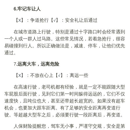
6.牢记车让人
【
】：争道抢行【
】：安全礼让后通过
Χ
√
在城市道路上行驶，特别是通过十字路口时会经常遇到
一个人或一群人过马路。这些常见情况，若着急抢行，很容
易碰撞到行人。所以正确做法是，减速、停车，让他们优先
通过。
7
.远离大车，远离危险
【
】：不放在心上【
】：离远一些
Χ
√
在高速行驶，老司机都有经验，就是一定不能跟随大型
车屁股后面行驶，见到它们第一时间躲得远远的，它们不仅
速度快，且吨位也大，甚至还带超长超宽的。如果没有超车
机会，也要加大跟车距离。有了足够的安全距离再变道行
驶。等超越大型车之后，必须要行驶一段距离后，再变道。
人保财险提醒您，驾车无小事，严谨守交规，安全是第