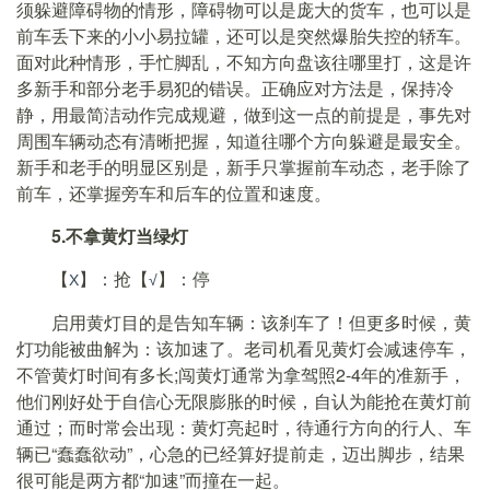
须躲避障碍物的情形，障碍物可以是庞大的货车，也可以是
前车丢下来的小小易拉罐，还可以是突然爆胎失控的轿车。
面对此种情形，手忙脚乱，不知方向盘该往哪里打，这是许
多新手和部分老手易犯的错误。正确应对方法是，保持冷
静，用最简洁动作完成规避，做到这一点的前提是，事先对
周围车辆动态有清晰把握，知道往哪个方向躲避是最安全。
新手和老手的明显区别是，新手只掌握前车动态，老手除了
前车，还掌握旁车和后车的位置和速度。
5.不拿黄灯当绿灯
【
】：抢【
】：停
Χ
√
启用黄灯目的是告知车辆：该刹车了！但更多时候，黄
灯功能被曲解为：该加速了。老司机看见黄灯会减速停车，
不管黄灯时间有多长;闯黄灯通常为拿驾照2-4年的准新手，
他们刚好处于自信心无限膨胀的时候，自认为能抢在黄灯前
通过；而时常会出现：黄灯亮起时，待通行方向的行人、车
辆已“蠢蠢欲动”，心急的已经算好提前走，迈出脚步，结果
很可能是两方都“加速”而撞在一起。