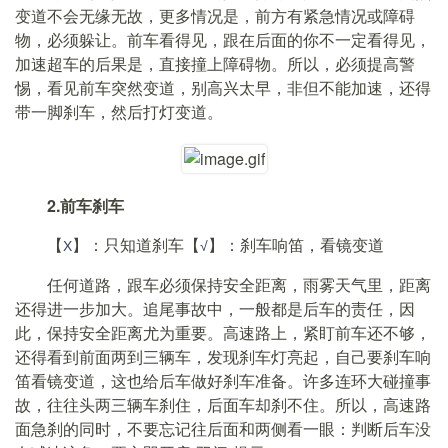
变道不会无缘无故，更多情况是，前方有紧急情况或障碍
物，必须躲让。前车看得见，跟在后面的你不一定看得见，
加速超车的后果是，直接撞上障碍物。所以，必须提高警
惕，看见前车突然变道，别高兴太早，非但不能加速，还得
带一脚刹车，然后打灯变道。
2.前车刹车
【
】：只知道刹车【
】：刹车响笛，看镜变道
Χ
√
任何道路，跟车必须保持安全距离，雨雾天气里，距离
还得进一步加大。追尾事故中，一般都是后车的责任，因
此，保持安全距离尤为重要。高速路上，紧盯前车还不够，
还得看到前面两到三辆车，发现刹车灯亮起，自己要刹车响
笛看镜变道，这也给后车做好刹车准备。许多连环大碰撞事
故，往往头两三辆车刹住，后面车却刹不住。所以，高速路
面急刹的同时，不要忘记往后面和两侧看一眼：判断后车没