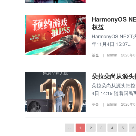
HarmonyO
权益
HarmonyOS NE
年11月4日 15:37...
基金
|
admin
2026年
朵拉朵尚从源头
朵拉朵尚从源头把控产品
4日 14:19 随着国民可.
基金
|
admin
2026年
‹‹
1
2
3
4
5
6