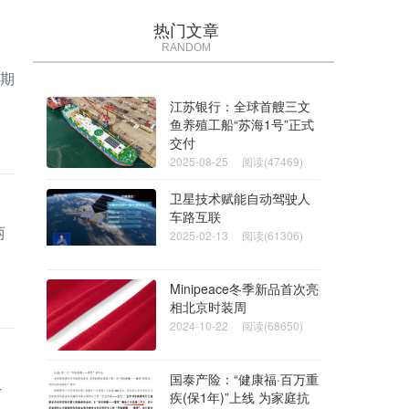
热门文章
RANDOM
为期
江苏银行：全球首艘三文
鱼养殖工船“苏海1号”正式
交付
2025-08-25
阅读(47469)
卫星技术赋能自动驾驶人
车路互联
两
2025-02-13
阅读(61306)
Minipeace冬季新品首次亮
相北京时装周
2024-10-22
阅读(68650)
国泰产险：“健康福·百万重
4
疾(保1年)”上线 为家庭抗