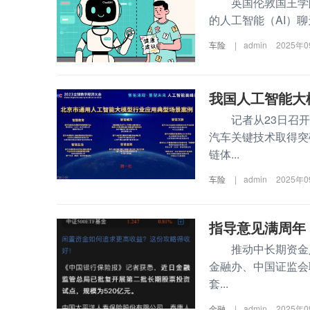
英国伦敦国王学院汉
的人工智能（AI）聊
车险
|
admin
2025年
我国人工智能大
记者从23日召开的
汽车关键技术取得突
链体...
车险
|
admin
2025年
指导意见满周年
推动中长期资金入市
金融办、中国证监会
套...
金融
|
admin
2025年