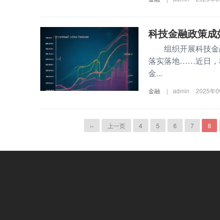
科技金融政策成效
组织开展科技金融政
落实落地……近日，
金...
金融
|
admin
2025年
‹‹
上一页
4
5
6
7
8