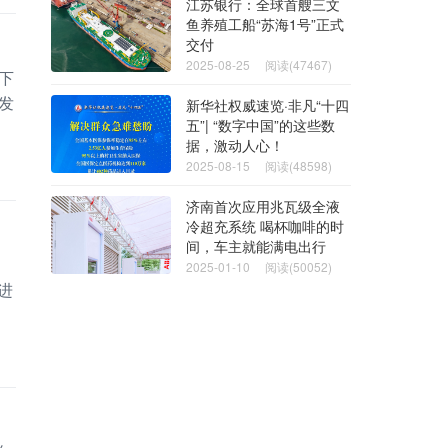
江苏银行：全球首艘三文
鱼养殖工船“苏海1号”正式
交付
2025-08-25
阅读(47467)
下
发
新华社权威速览·非凡“十四
五”| “数字中国”的这些数
据，激动人心！
2025-08-15
阅读(48598)
济南首次应用兆瓦级全液
冷超充系统 喝杯咖啡的时
间，车主就能满电出行
2025-01-10
阅读(50052)
进