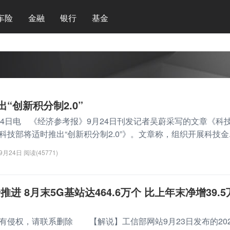
车险
金融
银行
基金
“创新积分制2.0”
日电 《经济参考报》9月24日刊发记者吴蔚采写的文章《科
技部将适时推出“创新积分制2.0”》。文章称，组织开展科技金..
09月24日
阅读(45771)
进 8月末5G基站达464.6万个 比上年末净增39.5
有侵权，请联系删除 【解说】工信部网站9月23日发布的202