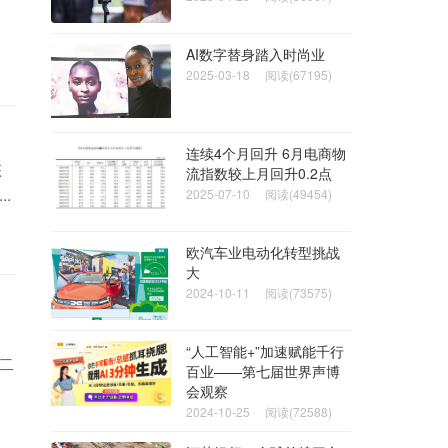
AI数字替身踏入时尚业
2025-03-18
阅读(67195)
连续4个月回升 6月电商物
态
流指数较上月回升0.2点
.
2025-07-10
阅读(49454)
欧汽车业电动化转型挑战
大
2024-10-11
阅读(73575)
）
“人工智能+”加速赋能千行
二
百业——第七届世界声博
会观察
2024-10-25
阅读(72588)