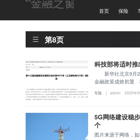
首页
保险
第8页
科技部将适时推出
新华社北京9月24
金融政策成效初显 科
车险
|
admin
2025年
5G网络建设稳步推
个
图片来源于网络，如