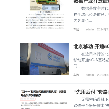
数据产业打造经
数据是数字时代的
在全球已位居前列。
内各界也...
车险
|
admin
2024年
北京移动 开通5G
在近日举行的北京
移动开通5G-A基
门...
车险
|
admin
2024年
“先用后付”套路
无需密码误触下单
购物平台纷纷推出“