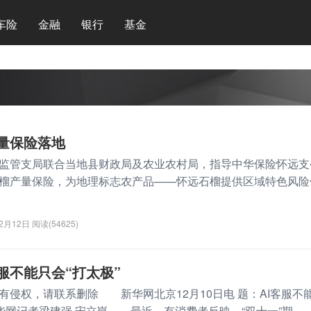
车险
金融
银行
基金
量保险落地
管支局联合当地县财政局及农业农村局，指导中华保险怀远支
榴产量保险，为地理标志农产品——怀远石榴提供区域特色风险
12月12日
阅读(54625)
服不能只会“打太极”
有侵权，请联系删除 新华网北京12月10日电 题：AI客服不
网记者梁建强 宋立崑 最近，有消费者反映，“双十一”期...