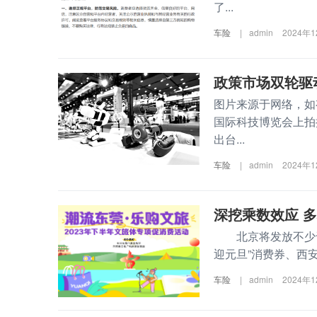
了...
车险
|
admin
2024年
政策市场双轮驱
图片来源于网络，如
国际科技博览会上拍
出台...
车险
|
admin
2024年
深挖乘数效应 
北京将发放不少于3
迎元旦”消费券、西
车险
|
admin
2024年