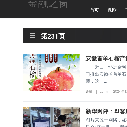
首页
保险
第231页
安徽首单石榴产
近日，怀远金融监
司推出安徽省首单石
障，这一...
金融
|
admin
2024年
新华网评：AI客
图片来源于网络，如
只会“打太极” 新华