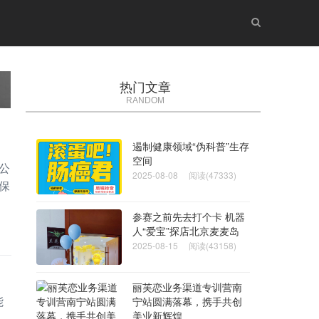
热门文章
RANDOM
遏制健康领域“伪科普”生存
空间
公
2025-08-08
阅读(47333)
保
参赛之前先去打个卡 机器
人“爱宝”探店北京麦麦岛
2025-08-15
阅读(43158)
丽芙恋业务渠道专训营南
能
宁站圆满落幕，携手共创
美业新辉煌