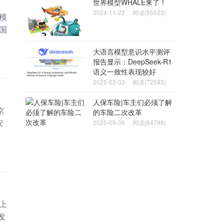
世界模型WHALE来了！
2024-11-22
阅读(55523)
模
国
大语言模型意识水平测评
报告显示：DeepSeek-R1
语义一致性表现较好
2025-03-03
阅读(72593)
人保车险|车主们必须了解
京
的车险二次改革
安
2025-09-06
阅读(64788)
上
发