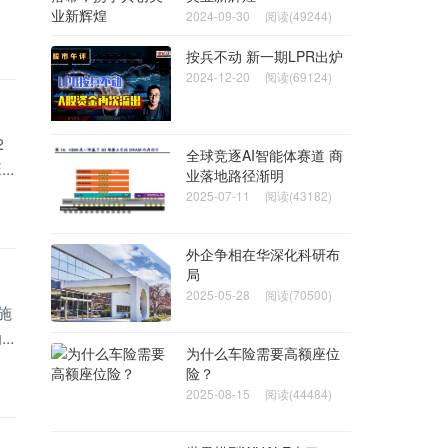
2024-09-30
阅读(49244)
按兵不动 新一期LPR出炉
2024-12-20
阅读(69124)
2
全球竞逐AI智能体赛道 商
.
业落地路径渐明
2025-07-11
阅读(43182)
外企争相在华深化科研布
局
2025-05-28
阅读(70500)
施
.
为什么车险需要高额座位
险？
2025-08-15
阅读(44484)